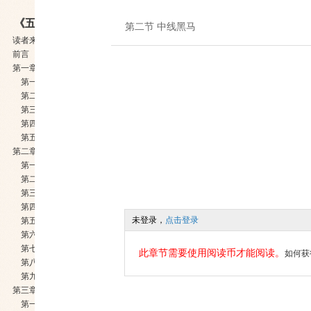
《五线开花 6 港股就这样操盘》
第二节 ​中线黑马
读者来信（选摘）
前言
第一章 ​港股入门
第一节 ​历史
第二节 ​24问
第三节 ​沪港通
第四节 ​T 0
第五节 ​不限涨跌
第二章 ​独门秘笈
第一节 ​30均线
第二节 ​倚天剑
第三节 ​屠龙刀
第四节 ​黄金通道
未登录，
点击登录
第五节 ​金叉一阳
第六节 ​一阳站N线
第七节 ​线上阳包阴
此章节需要使用阅读币才能阅读。
如何获
第八节 ​黄金坑
第九节 ​力挽狂澜
第三章 ​共振选股
第一节 ​周期共振