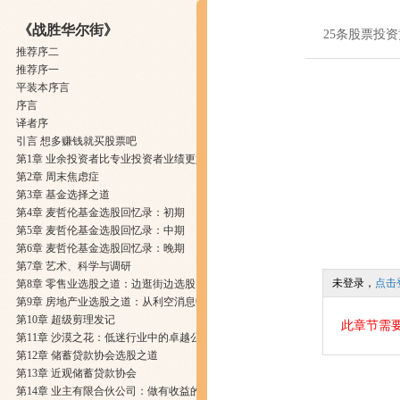
《战胜华尔街》
25条股票投
推荐序二
推荐序一
平装本序言
序言
译者序
引言 想多赚钱就买股票吧
第1章 业余投资者比专业投资者业绩更好
第2章 周末焦虑症
第3章 基金选择之道
第4章 麦哲伦基金选股回忆录：初期
第5章 麦哲伦基金选股回忆录：中期
第6章 麦哲伦基金选股回忆录：晚期
第7章 艺术、科学与调研
未登录，
点击
第8章 零售业选股之道：边逛街边选股
第9章 房地产业选股之道：从利空消息中寻宝
第10章 超级剪理发记
此章节需
第11章 沙漠之花：低迷行业中的卓越公司
第12章 储蓄贷款协会选股之道
第13章 近观储蓄贷款协会
第14章 业主有限合伙公司：做有收益的交易