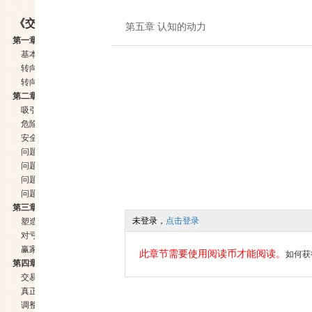
《交易心理分析》
第五章 认知的动力
第一章 成功之道：基本分析、技术分析或者心理分析
基本分析
转向技术分析
转向心理分析
第二章 交易的诱惑与风险
吸引力
危险
安全措施
问题：不愿意制定规则
问题：不能负责
问题：沉迷于随机的报酬
问题：外在控制与内在控制
第三章 负责
未登录，
点击登录
塑造你的心理
对亏损的反应
赢家、输家、旺家和衰家
此章节需要使用阅读币才能阅读。
如何获
第四章 持续一贯是一种心态
交易信念
真正了解风险
调整你的心理