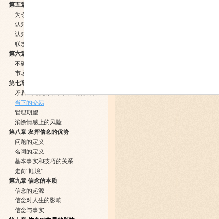
第五章 认知的动力
为你的心智软件除虫
认知与学习
认知与风险
联想的力量
第六章 市场观点
不确定原则
市场的最基本特性（表现方式几乎毫无限制）
第七章 交易者的优势：从概率角度思考
矛盾：随机的结果和长期的成绩
当下的交易
管理期望
消除情感上的风险
第八章 发挥信念的优势
问题的定义
名词的定义
基本事实和技巧的关系
走向“顺境”
第九章 信念的本质
信念的起源
信念对人生的影响
信念与事实