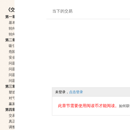
《交易心理分析》
当下的交易
第一章 成功之道：基本分析、技术分析或者心理分析
基本分析
转向技术分析
转向心理分析
第二章 交易的诱惑与风险
吸引力
危险
安全措施
问题：不愿意制定规则
问题：不能负责
问题：沉迷于随机的报酬
问题：外在控制与内在控制
第三章 负责
未登录，
点击登录
塑造你的心理
对亏损的反应
赢家、输家、旺家和衰家
此章节需要使用阅读币才能阅读。
如何获
第四章 持续一贯是一种心态
交易信念
真正了解风险
调整你的心理