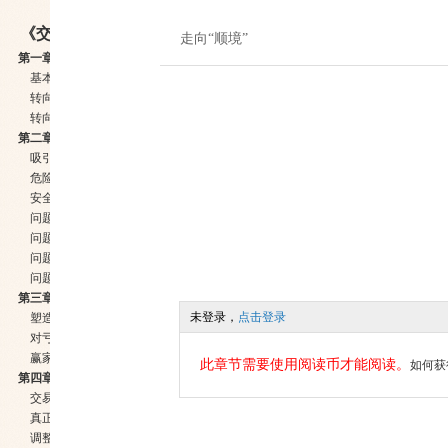
《交易心理分析》
走向“顺境”
第一章 成功之道：基本分析、技术分析或者心理分析
基本分析
转向技术分析
转向心理分析
第二章 交易的诱惑与风险
吸引力
危险
安全措施
问题：不愿意制定规则
问题：不能负责
问题：沉迷于随机的报酬
问题：外在控制与内在控制
第三章 负责
未登录，
点击登录
塑造你的心理
对亏损的反应
赢家、输家、旺家和衰家
此章节需要使用阅读币才能阅读。
如何获
第四章 持续一贯是一种心态
交易信念
真正了解风险
调整你的心理