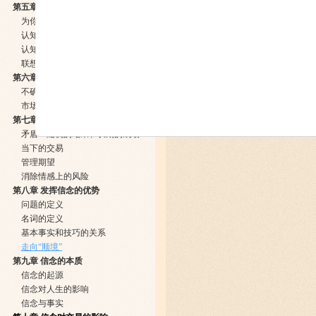
第五章 认知的动力
为你的心智软件除虫
认知与学习
认知与风险
联想的力量
第六章 市场观点
不确定原则
市场的最基本特性（表现方式几乎毫无限制）
第七章 交易者的优势：从概率角度思考
矛盾：随机的结果和长期的成绩
当下的交易
管理期望
消除情感上的风险
第八章 发挥信念的优势
问题的定义
名词的定义
基本事实和技巧的关系
走向“顺境”
第九章 信念的本质
信念的起源
信念对人生的影响
信念与事实