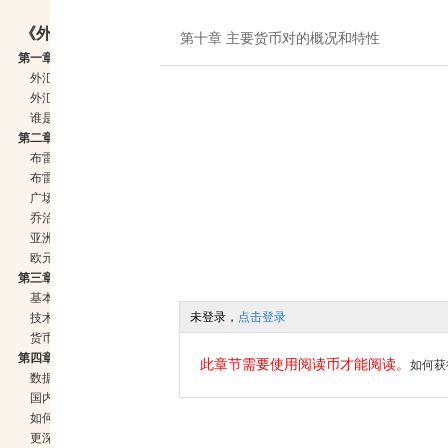
《外汇市场即日交易》
第十章 主要货币对的概况和特性
第一章 外汇交易——当代发展最快的市场
外汇市场对股票和债券市场的影响
外汇市场与期货、股票市场的比较
谁是外汇市场的玩家
第二章 外汇市场的历史事件
布雷顿森林体系：美元成为世界货币（1944）
布雷顿森林体系的结束：自由资本主义市场的诞生（1971）
广场协定——美元贬值（1985）
乔治·索罗斯——击败英格兰银行的人
亚洲金融危机（1997-1998）
欧元的诞生（1999）
第三章 什么影响货币市场的长期波动
基本面分析
未登录，
点击登录
技术面分析
货币预测——经济学家的视角
第四章 什么影响货币市场的短期波动
此章节需要使用阅读币才能阅读。
如何获
数据的相对重要性随着时间而改变
国内生产总值（GDP）——不再是大件事
如何运用这些信息
更深入地了解外汇市场