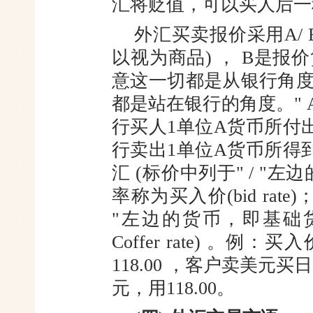
汇将贬值，可以买人后一
外汇买卖报价采用A/ 
以视为
商品) ， B是报
意这一切都是从银
行角
都是站在银行的角度。" A
行买人1单位A货币所付
行卖出1单位A货币所得
汇 (标价中列于" / "
率称为买入价(bid rat
"
左边的货币，即基础
Coffer rate) 。
例：买入价/
118.00 ，客户卖美元买日
元，用118.00。