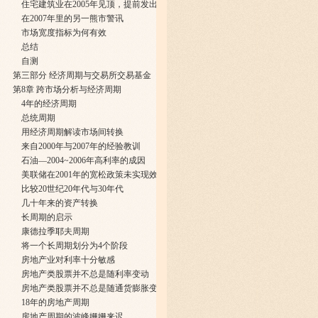
住宅建筑业在2005年见顶，提前发出了预警信号
在2007年里的另一熊市警讯
市场宽度指标为何有效
总结
自测
第三部分 经济周期与交易所交易基金
第8章 跨市场分析与经济周期
4年的经济周期
总统周期
用经济周期解读市场间转换
来自2000年与2007年的经验教训
石油—2004~2006年高利率的成因
美联储在2001年的宽松政策未实现效果
比较20世纪20年代与30年代
几十年来的资产转换
长周期的启示
康德拉季耶夫周期
将一个长周期划分为4个阶段
房地产业对利率十分敏感
房地产类股票并不总是随利率变动
房地产类股票并不总是随通货膨胀变动
18年的房地产周期
房地产周期的波峰姗姗来迟