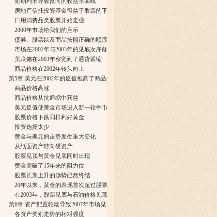
短期利率导致反向的收益率曲线
房地产信托投资基金得益于股票的下跌
日用消费品类股票开始走强
2000年市场给我们的启示
债券、股票以及商品按照正确的顺序依次见顶
市场在2002年与2003年的见底次序颠覆了既有模式
美联储在2003年察觉到了通货紧缩
商品价格在2002年转头向上
第5章 美元在2002年的贬值推高了商品价格
商品价格高涨
商品价格从抗通缩中获益
美元贬值使黄金市场进入新一轮牛市
股票价格下跌同样利好黄金
投资选择太少
黄金与美元的走势发生重大变化
从纸面资产转向硬资产
股票见顶与黄金见底同时出现
黄金突破了15年来的阻力位
股票长期上升的趋势已然终结
20年以来，黄金的表现首次超过股票
在2003年，股票见底与石油价格见顶同时发生
第6章 资产配置轮动导致2007年市场见顶
各资产类别走势的相对强度