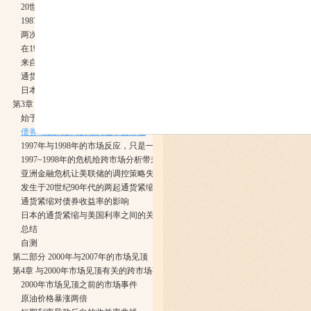
20世纪70年代通货膨胀期的终结
1987年股灾强化了这一市场间关系
两次伊拉克战争
在1994年的隐形熊市中，市场间关系同样得到印证
来自20世纪30年代的回响
通货紧缩情境
日本股市泡沫于1990年破灭
第3章 1997-1998年亚洲金融危机
始于1997年的亚洲金融危机
债券与股票之间的相关性不复存在
1997年与1998年的市场反应，只是一次预演
1997~1998年的危机给跨市场分析带来的启示
亚洲金融危机让美联储的调控策略失效
发生于20世纪90年代的两起通货紧缩事件
通货紧缩对债券收益率的影响
日本的通货紧缩与美国利率之间的关系
总结
自测
第二部分 2000年与2007年的市场见顶
第4章 与2000年市场见顶有关的跨市场事件
2000年市场见顶之前的市场事件
原油价格暴涨两倍