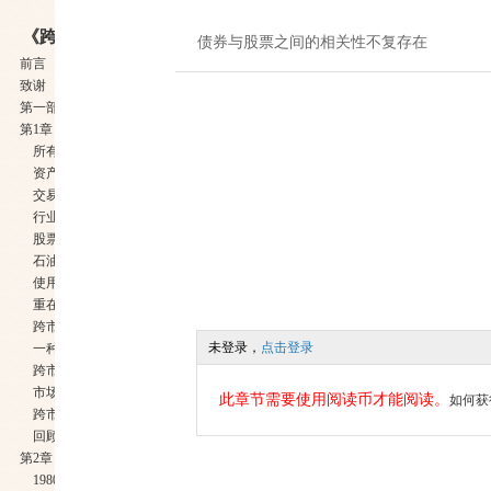
《跨市场交易策略》
债券与股票之间的相关性不复存在
前言
致谢
第一部分 旧格局
第1章 跨市场分析：相关性的研究
所有市场都是相关的
资产配置策略
交易所交易基金对跨市场交易的深刻变革
行业板块轮转与经济发展周期的相关性分析
股票市场先于总体经济见顶或见底
石油价格的作用
使用图表分析的好处
重在掌握全局
跨市场分析对技术分析的启示
未登录，
点击登录
一种技术分析的新模式
跨市场分析是一种进步
市场间关系缘何变化
此章节需要使用阅读币才能阅读。
如何获
跨市场分析原则
回顾旧格局
第2章 对旧格局的回顾
1980年是一个关键的转折点