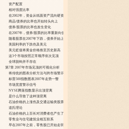
资产配置
相对强度比率
在2002年，资金从纸面资产流向硬资产
商品/债券的比率也开始转头向上
债券/股票的比率也发生变化
在2007年，债券/股票的比率重新向债券倾斜
随着股票在2007年下跌，债券开始上涨
美国利率的下跌伤及美元
美元贬值将黄金价格推至历史新高
这3个市场按照正常顺序依次见顶
全球脱钩并不存在
第7章 2007年市场见顶的可视化分析
将传统的图表分析方法与跨市场警示信号结合
标普500指数图表2007年走势一瞥
市场宽度警示信号
NYSE腾落指数显示出顶背离
是什么导致了这种顶背离
石油价格的上涨伤及交通运输类股票
道氏理论
石油价格的上百长对消费者也产生了不利影响
零售业与住宅建筑业相互联系
早在2007年之前，零售股已开始走弱