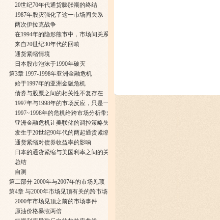
20世纪70年代通货膨胀期的终结
1987年股灾强化了这一市场间关系
两次伊拉克战争
在1994年的隐形熊市中，市场间关系同样得到印证
来自20世纪30年代的回响
通货紧缩情境
日本股市泡沫于1990年破灭
第3章 1997-1998年亚洲金融危机
始于1997年的亚洲金融危机
债券与股票之间的相关性不复存在
1997年与1998年的市场反应，只是一次预演
1997~1998年的危机给跨市场分析带来的启示
亚洲金融危机让美联储的调控策略失效
发生于20世纪90年代的两起通货紧缩事件
通货紧缩对债券收益率的影响
日本的通货紧缩与美国利率之间的关系
总结
自测
第二部分 2000年与2007年的市场见顶
第4章 与2000年市场见顶有关的跨市场事件
2000年市场见顶之前的市场事件
原油价格暴涨两倍