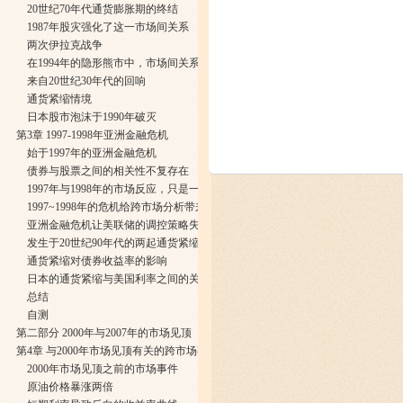
20世纪70年代通货膨胀期的终结
1987年股灾强化了这一市场间关系
两次伊拉克战争
在1994年的隐形熊市中，市场间关系同样得到印证
来自20世纪30年代的回响
通货紧缩情境
日本股市泡沫于1990年破灭
第3章 1997-1998年亚洲金融危机
始于1997年的亚洲金融危机
债券与股票之间的相关性不复存在
1997年与1998年的市场反应，只是一次预演
1997~1998年的危机给跨市场分析带来的启示
亚洲金融危机让美联储的调控策略失效
发生于20世纪90年代的两起通货紧缩事件
通货紧缩对债券收益率的影响
日本的通货紧缩与美国利率之间的关系
总结
自测
第二部分 2000年与2007年的市场见顶
第4章 与2000年市场见顶有关的跨市场事件
2000年市场见顶之前的市场事件
原油价格暴涨两倍