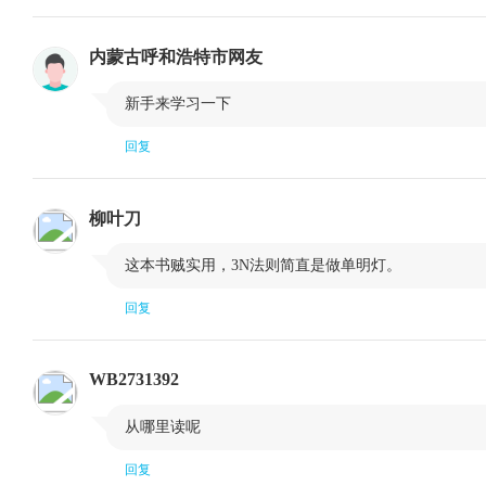
中篇 黄金交易中的菲波纳奇技术
内蒙古呼和浩特市网友
第七课 自然生长的数学：菲波纳奇比率
第一节 一个主宰性的比率
第二节 基本

新手来学习一下
第八课 黄金交易中菲波纳奇回调比率的运用
回复
第一节 主要的菲波纳奇回调比率运用
第二节 次要
第三节 菲波纳奇回调比率的相关练习
柳叶刀
第九课 黄金交易中菲波纳奇延伸比率的运用

这本书贼实用，3N法则简直是做单明灯。
第一节 主要的菲波纳奇延伸比率运用
第二节 次要
回复
第三节 菲波纳奇延伸比率的相关练习
第十课 其他菲波纳奇技术的运用
WB2731392
第一节 菲波纳奇弧
第二节 菲波

从哪里读呢
第十一课 菲波纳奇技术和趋势识别技术
回复
第一节 N字法则
第二节 波段