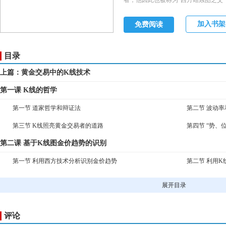
者，他因此也被称为“西方蜡烛图之父”
加入书架
免费阅读
目录
上篇：黄金交易中的K线技术
第一课 K线的哲学
第一节 道家哲学和辩证法
第二节 波动
第三节 K线照亮黄金交易者的道路
第四节 “势、
第二课 基于K线图金价趋势的识别
第一节 利用西方技术分析识别金价趋势
第二节 利用
第三课 黄金交易中的见位进场法和反转K线
展开目录
第一节 金价K线中的提醒信号、确认信号和交易信号
第二节 见位
第三节 重要的反转K线（1）看跌吞没形态
第四节 重要的
评论