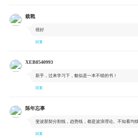
第五节 重要的反转K线（3）黄昏之星
第六节 重要的
第七节 重要的反转K线（5）流星
第八节 重要的
载戰
第九节 重要的反转K线（7）乌云盖顶
第十节 重要的

很好
第十一节 只能用作提醒信号的次要反转K线——母子形态
回复
第四课 黄金交易中的破位进场法和持续K线
第一节 破位进场的基本概念
第二节 重要的
XEB8540993
第三节 重要的持续K线（2）大阴线
第四节 重要的

新手，过来学习下，貌似是一本不错的书！
第五节 重要的持续K线（4）看涨覆盖
第六节 次要的
回复
第五课 黄金交易中的包括K线的多重过滤法
第一节 黄金交易中的K线和趋势线双重过滤
第二节 黄金
陈年忘事
第三节 利用K线来完善黄金交易中的西方技术图形应用
第四节 利用

斐波那契分割线，趋势线，都是波浪理论。不知看均
第六课 黄金交易中K线形态的可靠性
第一节 黄金交易中的K线形态可靠性衡量标准
第二节 黄金
回复