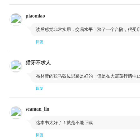
第三节 推动波与回撤波及趋势识别
piaomiao
下篇 黄金交易高级技术的综合运用实例

第十二课 K线和整体技术面
读后感觉非常实用，交易水平上涨了一个台阶，很受
第一节 中医的整体观念与阴阳辩证
第二节 如何
回复
第三节 趋势的识别
第十三课 K线和菲波纳奇技术的综合运用示范
猫牙不求人
第一节 最重要的步骤是出场
第二节 见位

布林带的鞍马破位思路是好的，但是在大震荡行情中
第三节 破位交易技术的入场
回复
第十四课 “势、位、态”思想主导下的系统交易方法
第一节 顺势者昌，逆势者亡
第二节 位：
seaman_lin
第三节 K线是确认潜在位置是否有效的有力武器
第四节 以“势

这本书太好了！就是不能下载
维”交易，以“
回复