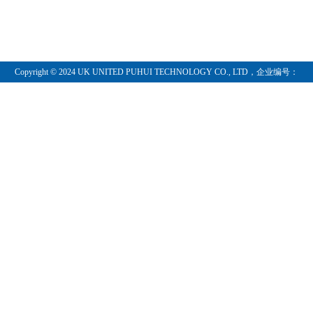
Copyright © 2024 UK UNITED PUHUI TECHNOLOGY CO., LTD，企业编号：
11097854