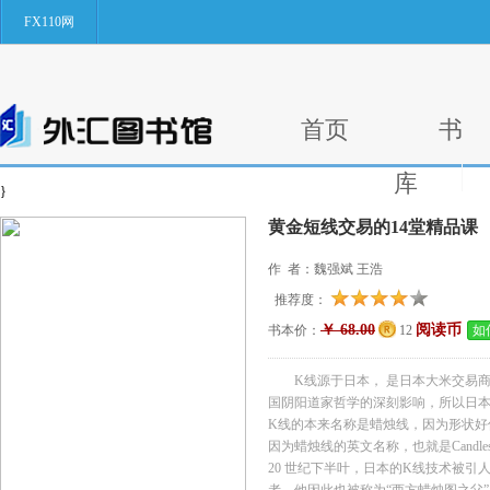
FX110网
首页
书
库
}
黄金短线交易的14堂精品课
作 者：魏强斌 王浩
推荐度：
￥ 68.00
阅读币
书本价：
12
如
K线源于日本， 是日本大米交易
国阴阳道家哲学的深刻影响，所以日本
K线的本来名称是蜡烛线，因为形状好
因为蜡烛线的英文名称，也就是Candles
20 世纪下半叶，日本的K线技术被引