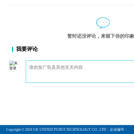
趋势线和通道线
观察图表
诠释的问题
第03章形成交易者的思想
控制情绪
以价值为基础
暂时还没评论，来留下你的印
第04章成功交易者的10个习惯
我要评论
成功交易者的10个习惯
第二部分趋势交易的基础知识
第05章什么是趋势交易?
哪些交易不能算做趋势交易
趋势交易是什
趋势交易的优势
第06章设置你的观察列表
你基本的观察列表
维护你的观察
第07章确定整体市场的方向
Copyright © 2024 UK UNITED PUHUI TECHNOLOGY CO., LTD，企业编号：