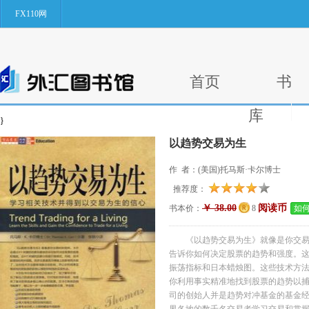
FX110网
首页
书
库
}
以趋势交易为生
作 者：(美国)托马斯·卡尔博士
推荐度：
￥ 38.00
阅读币
书本价：
8
如
《以趋势交易为生》就像是你交易
告诉你如何决定股票的趋势和强度。这
振荡指标和日本蜡烛图。这些技术方
你利用事实精准地找到股票的趋势以捕
司的创始人并是趋势对冲基金的基金