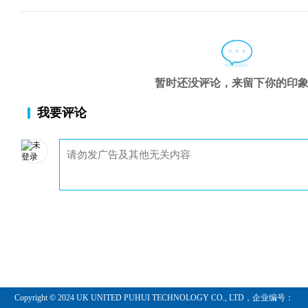
唇齿相依
转换成本无处
第五章 网络效应
网络的力量
第六章 成本优势
暂时还没评论，来留下你的印
流程优势
更优越的地理
我要评论
独特的资源优势
便宜未必长久
第七章 规模优势
天上飞的不如地上跑的
越大可能越强
宁当鸡头，不做凤尾
第八章 被侵蚀的护城河
危机四伏
行业变迁
破坏性增长
当客户说"不"
失去了护城河，也就失去了护身符
Copyright © 2024 UK UNITED PUHUI TECHNOLOGY CO., LTD，企业编号：