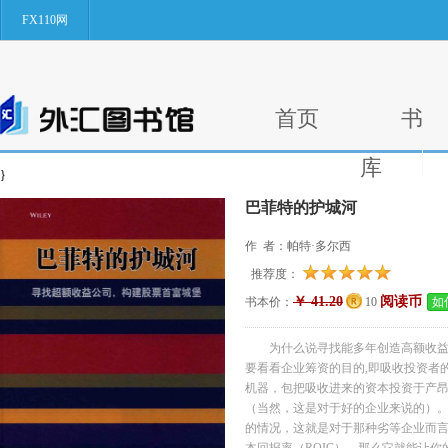
FX110网
首页
书
库
}
巴菲特的护城河
作 者：帕特·多尔西
推荐度：
￥ 41.20
阅读币
书本价：
10
如
为什么说寻找能多年创造高额收
要看看企业筹资的目的,即吸收投资者
机器，包把吸收进来的资本投资于产
（当然，这是对于好的企业来说的）
的情况，这就是对于那种劣等企业而