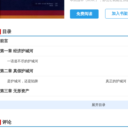
本回报率（ROIC），那么它就能让你
加入书架
免费阅读
目录
前言
第一章 经济护城河
一语道不尽的护城河
第二章 真假护城河
是护城河，还是陷阱
真正的护城河
第三章 无形资产
热门品牌就是绩优股吗
专利权律师开
展开目录
不要在一棵树上吊死
无比坚固的护
第四章 转换成本
评论