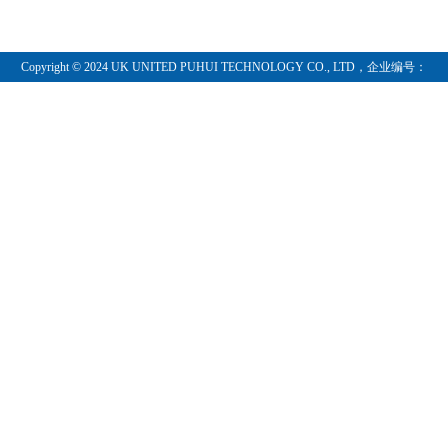
Copyright © 2024 UK UNITED PUHUI TECHNOLOGY CO., LTD，企业编号：
11097854