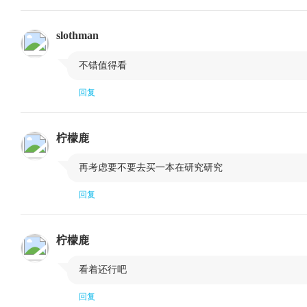
第二十三课 万法归宗之进场的四种方法：见位、破位、顶位和间位
slothman
第二十四课 万法归宗之出场的四种方法：同位、后位、前位和进位

不错值得看
回复
柠檬鹿

再考虑要不要去买一本在研究研究
回复
柠檬鹿

看着还行吧
回复