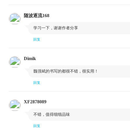
第十课 交易是一门艺术：谈谈我们的另类交易理念
第十一课 趋势是你的朋友：以“MACD4小时交易系统”为例
随波逐流168
第十二课 位置比方向重要：以“整数框架系统”为例

学习一下，谢谢作者分享
第十三课 让形态在你的大脑烙印：从实际走势中熟悉形态
回复
第十四课 开盘具有关键意义：以“Camarilla和时区突破交易法”为例
第十五课 以局部成交量确定最佳平仓点：以1分钟图交易为例
Dimik
第十六课 系统思维才是外汇交易的王道：以FxOverEasy交易系统为例

魏强斌的书写的都很不错，很实用！
第十七课 寻找盲点套利策略：以1分钟交易策略为例
回复
第十八课 洞悉风险偏好的变化：短线交易者必须注意的首要驱动因素
第十九课 市场联动中寻找机会：以“澳元和黄金关系套利”为例
XF2878089
第二十课 从极少人知的形态中获利：以“N字顶底”为例

不错，值得细细品味
第二十一课 善用符合市场根本结构的指标：以“布林带鞍马交易”为例
第二十二课 短线交易者不可忽视的大前提：外汇的日内周期性
回复