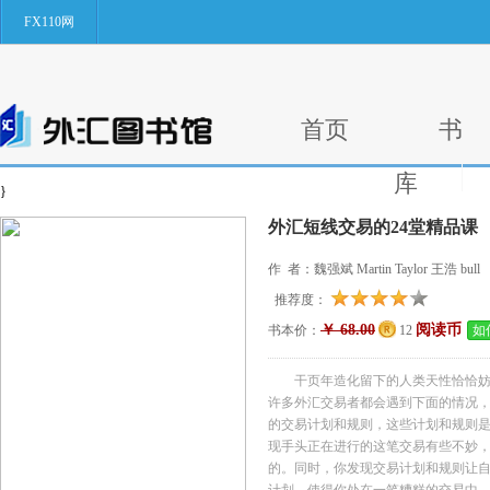
FX110网
首页
书
库
}
外汇短线交易的24堂精品课
作 者：魏强斌 Martin Taylor 王浩 bull
推荐度：
￥ 68.00
阅读币
书本价：
12
如
干页年造化留下的人类天性恰恰妨碍了甜的
许多外汇交易者都会遇到下面的情况，
的交易计划和规则，这些计划和规则
现手头正在进行的这笔交易有些不妙
的。同时，你发现交易计划和规则让