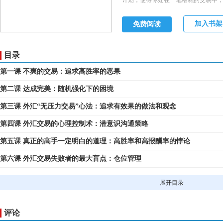
计划，使得你处在一笔糟糕的交易中
非常不爽。怀疑开始弥漫开来，你反问
为这里存在更好的交易方法。这种可
加入书架
免费阅读
境。由于认为自己找到了更好的方法
是，你开始谋划创建一种新的交易策
为这种新的方法能够让你捕捉到旧方
目录
糕交易。
第一课 不爽的交易：追求高胜率的恶果
第二课 达成完美：随机强化下的困境
第三课 外汇“无压力交易”心法：追求有效果的做法和观念
第四课 外汇交易的心理控制术：潜意识沟通策略
第五课 真正的高手一定明白的道理：高胜率和高报酬率的悖论
第六课 外汇交易失败者的最大盲点：仓位管理
第七课 “奥卡姆剃刀”下的简洁美：以“欧元动能交易系统”为例
展开目录
第八课 悖逆交易成功法则的天性：不兑现亏损的心理倾向
第九章 可证伪的假定才是科学的交易决策：当被证伪时，坦然接受
评论