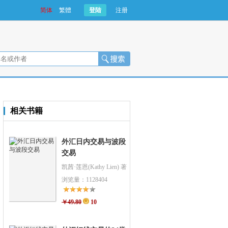
简体
繁體
登陆
注册
相关书籍
外汇日内交易与波段
交易
凯茜·莲恩(Kathy Lien) 著
魏强斌 文子 译
浏览量：1128404
￥49.80
10