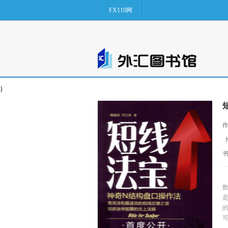
FX110网
}
作