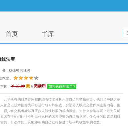
首页
书库
短线法宝
 者：魏强斌 何江涛
推荐度：
￥ 25.00
阅读币
书本价：
6
如何获得阅读币？
几乎所有的股票炒家都围绕着技术分析开展自己的交易生涯，他们当中绝大多
数人都是以技术指标为核心进行研习和实践，少部分人以成交量作为主要内容。但
是，很少有交易者能够真正步人短线炒股的成功殿堂。为什么会这样呢？最为关键
的原因在于他们往往不明白什么样的因素能够为自己所把握，什么样的因素是相对
可靠的，什么样的工具能够帮助自己获得超过市场平均收益率的收益。