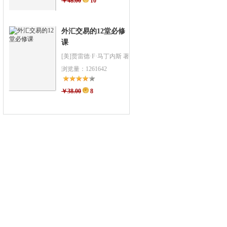
￥48.00
10
外汇交易的12堂必修
课
[美]贾雷德·F·马丁内斯 著
浏览量：1261642
￥38.00
8