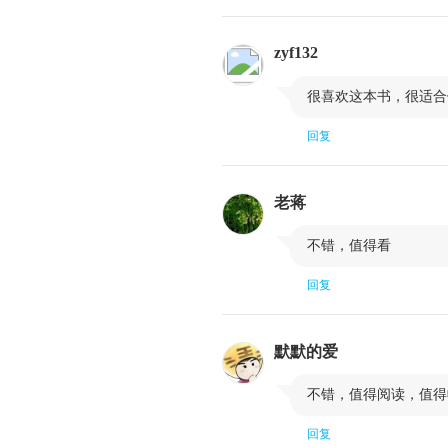
第四课 分时图N结构：见微知著的庄家相
第一节 分时图和买卖盘基础
zyf132
第三节 权证高手的法宝：分时图N字和放量

很喜欢这本书，很适合
第五课 短线高手只重量价：神奇N结构盘
回复
第一节 N结构盘口操作法的进场
第三节 N结构操作法的加仓和减仓
老蒋
第六课 一切交易的王道：进出加减和仓

不错，值得看
第一节 会买，不会卖：股市20年之怪现状
回复
第三节 出场，出场，还是出场
第七课 观念与技术：交易的二元艺术
默默的爱
第一节 炒股就是炒心态吗？

不错，值得阅读，值得
第三节 没有一个大赢家不止损
第八课 神奇N结构盘口操作法实战示范
回复