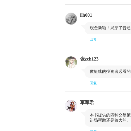
第一节 实战范例1：联美控股
llh001
第三节 实战范例3：氯碱化工
第五节 实战范例5：中国医药

观念新颖！揭穿了普通
回复
张zch123

做短线的投资者必看的
回复
军军君

本书提供的四种交易策
进场帮助还是较大的。