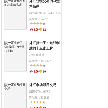
外汇短线交易的24堂
精品课
魏强斌 Martin Taylor 王浩
bull
浏览量：743973
￥68.00
12
外汇狙击手：短线制
胜的十五张王牌
小何 魏强斌
浏览量：1584377
￥48.00
10
外汇市场即日交易
凯茜·莲恩 林慧文
浏览量：832823