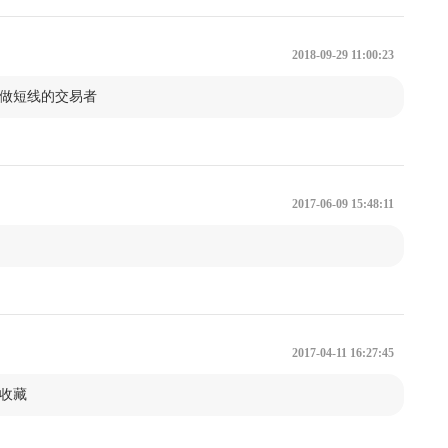
术
第二节 各种大单背后的黑影：推理式交易法
2018-09-29 11:00:23
做短线的交易者
口操作法
第二节 N结构盘口操作法的出场
2017-06-09 15:48:11
位管理
第二节 散户心理永远都是输
2017-04-11 16:27:45
第二节 观念要正确，技术要完整
收藏