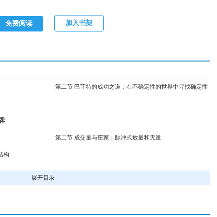
加入书架
免费阅读
第二节 巴菲特的成功之道：在不确定性的世界中寻找确定性
的因素
牌
第二节 成交量与庄家：脉冲式放量和无量
结构
锏
展开目录
第二节 阶段底部的阳线与涨停
N结构