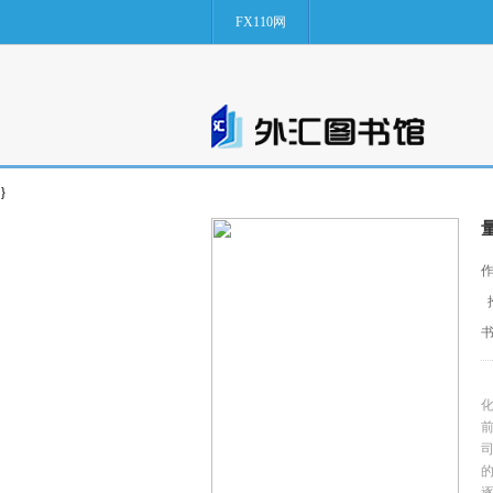
FX110网
}
作
前