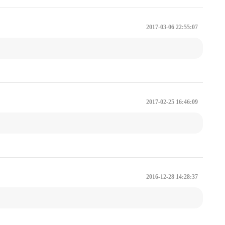
7.2 状态转换
2017-03-06 22:55:07
7.4 因子模型
7.6 季节性交易策略
7.8 高杠杆组合优于高贝塔组合吗？
2017-02-25 16:46:09
2016-12-28 14:28:37