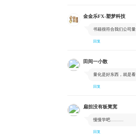
3.5 交易成本
3.7 小结
金金乐FX-塑梦科技
第四章 创建交易业务

书籍很符合我们公司量
4.1 业务结构：零售还是自营？
回复
4.3 设备
第五章 交易执行系统
田间一小散
5.1 自动交易系统的功能

量化是好东西，就是看
5.3 用仿真交易测试交易系统
回复
5.5 小结
第六章 资金和风险管理
扁担没有板凳宽
6.1 最优资本配置和杠忏

慢慢学吧...........
6.3 做好心理准备
6.5 附录：收益率正态分布时凯利公式的简
回复