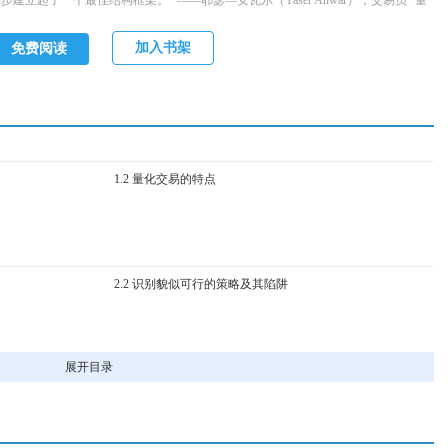
步建立起了一个最佳结构框架。” ——耶瑟—安瓦尔（Yaser Anwar），交易员 “量
化交易是一个被神秘面纱所笼罩的极具挑战性的领域，看似艰深，只有少数精英人
士才能掌握，欧内斯特·陈博士在其朴实无华的实践指导中，指出了进行一项成功的
加入书架
免费阅读
自动交易操作的重要基础，并分享了其在艰苦历程中获得的经验教训，为个人交易
员和机构交易员指出了明确的前进方向，以避免掉进一些常见的陷阱中。” ——罗萨
奥·M.因加尔焦拉（Rosario M.Ingargiola），Alphacet公司首席技术官 “本书为个人
投资者如何建立稳定可靠的交易结构以便成功进行算法交易提供了一个有价值的视
角。欧尼在构建交易系统上丰富的实践经验对那
1.2 量化交易的特点
2.2 识别貌似可行的策略及其陷阱
展开目录
3.2 查找与使用历史数据库
3.4 避免常见的回测陷阱