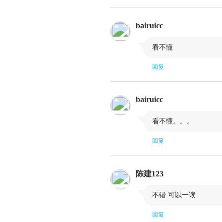
第七章 量化交易专题
bairuicc
7. 1 均值回归策略和惯性策略
7.3 平稳健和协整性

看不懂
7. 5 清仓策略
回复
7.7 高频交易策略
7.9 小结
bairuicc
第八章 结语：独立交易员能否成功？

看不懂。。。
8. 1 接下来
回复
陈建123

不错 可以一读
回复