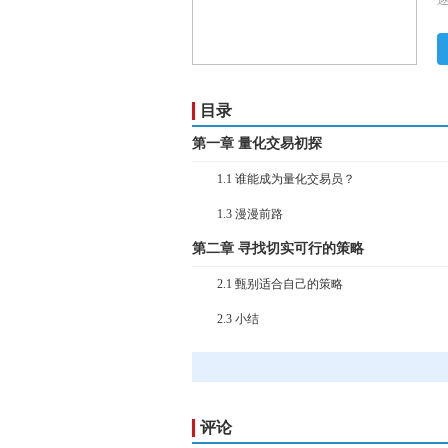
逐
里
目录
第一章 量化交易初探
1.1 谁能成为量化交易员？
1.3 漫漫前路
第二章 寻找切实可行的策略
2.1 甄别适合自己的策略
2.3 小结
第三章 回测
3.1 常用的回测平台
3.3 业绩度量
评论