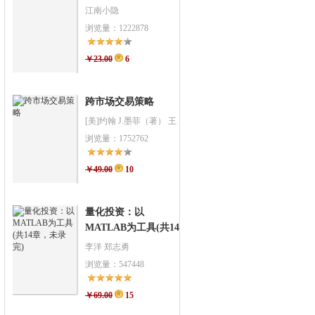
江南小隐
浏览量：1222878
￥23.00
6
跨市场交易策略
[美]约翰 J.墨菲（著） 王
帆 高闻酉 马海涌（译）
浏览量：1752762
￥49.00
10
量化投资：以
MATLAB为工具(共14
章，未录完)
李洋 郑志勇
浏览量：547448
￥69.00
15