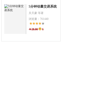
5分钟动量交易系统
关天豪 等著
浏览量：761440
￥28.00
6