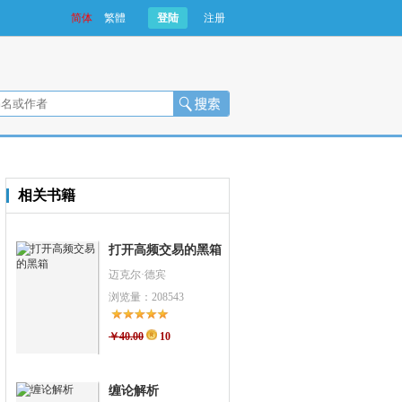
简体
繁體
登陆
注册
相关书籍
打开高频交易的黑箱
迈克尔·德宾
浏览量：208543
￥40.00
10
缠论解析